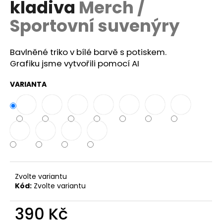
kladiva
Merch /
a
Sportovní suvenýry
j
í
t
Bavlněné triko v bílé barvě s potiskem.
?
Grafiku jsme vytvořili pomocí AI
VARIANTA
HLEDAT
D
o
Zvolte variantu
p
Kód:
Zvolte variantu
o
r
390 Kč
u