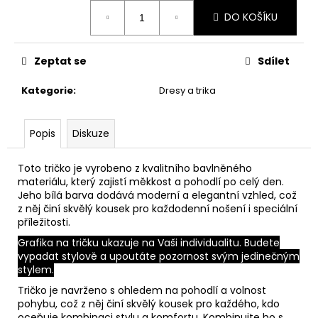
č
Měrná
u
DO KOŠÍKU
cena:
j
e
Zeptat se
Sdílet
m
e
Kategorie
:
Dresy a trika
LAMPIČKA
FK
Popis
Diskuze
PŘÍBRAM
690
Toto tričko je vyrobeno z kvalitního bavlněného
Kč
materiálu, který zajistí měkkost a pohodlí po celý den.
Jeho bílá barva dodává moderní a elegantní vzhled, což
z něj činí skvělý kousek pro každodenní nošení i speciální
příležitosti.
Grafika na tričku ukazuje na Vaši individualitu. Budete
vypadat stylově a upoutáte pozornost svým jedinečným
stylem.
Tričko je navrženo s ohledem na pohodlí a volnost
pohybu, což z něj činí skvělý kousek pro každého, kdo
oceňuje kombinaci stylu a komfortu. Kombinujte ho s