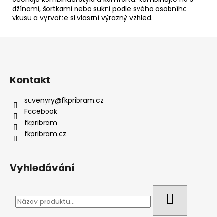
džínami, šortkami nebo sukni podle svého osobního
vkusu a vytvořte si vlastní výrazný vzhled.
Z
á
p
a
Kontakt
t
suvenyry
@
fkpribram.cz
í
Facebook
fkpribram
fkpribram.cz
Vyhledávání
HLEDAT